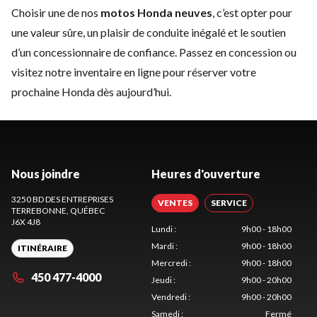
Choisir une de nos
motos Honda neuves
, c’est opter pour
une valeur sûre, un plaisir de conduite inégalé et le soutien
d’un concessionnaire de confiance. Passez en concession ou
visitez notre inventaire en ligne pour réserver votre
prochaine Honda dès aujourd’hui.
Nous joindre
Heures d'ouverture
3250 BD DES ENTREPRISES
VENTES
SERVICE
TERREBONNE
, QUÉBEC
J6X 4J8
Lundi
:
9h00 - 18h00
Mardi
:
9h00 - 18h00
ITINÉRAIRE
Mercredi
:
9h00 - 18h00
450 477-4000
Jeudi
:
9h00 - 20h00
Vendredi
:
9h00 - 20h00
Samedi
:
Fermé