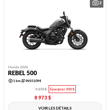
2
Honda 2026
REBEL 500
1 km
INS51094
9 273 $
Épargnez 300 $
8 973 $
VOIR LES DÉTAILS