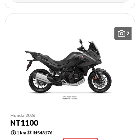
2
Honda 2026
NT1100
1 km
INS48176