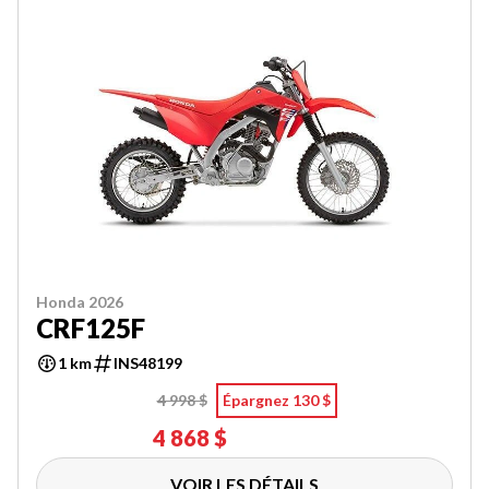
Honda 2026
CRF125F
1 km
INS48199
4 998 $
Épargnez 130 $
4 868 $
VOIR LES DÉTAILS