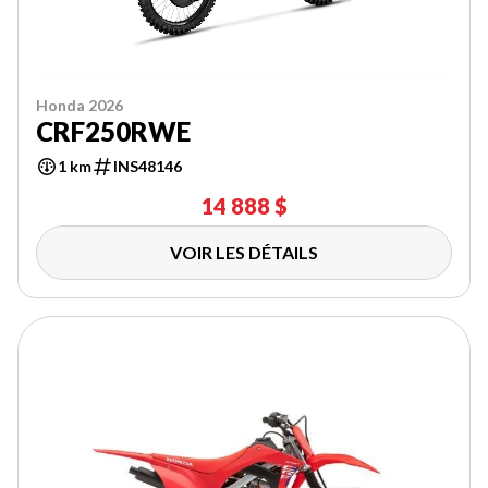
Honda 2026
CRF250RWE
1 km
INS48146
14 888 $
VOIR LES DÉTAILS