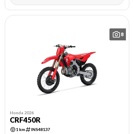
8
Honda 2026
CRF450R
1 km
INS48137