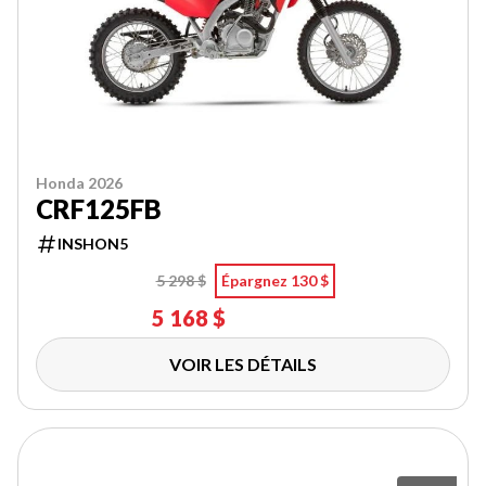
Honda 2026
CRF125FB
INSHON5
5 298 $
Épargnez 130 $
5 168 $
VOIR LES DÉTAILS