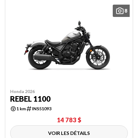
8
Honda 2026
REBEL 1100
1 km
INS51093
14 783 $
VOIR LES DÉTAILS