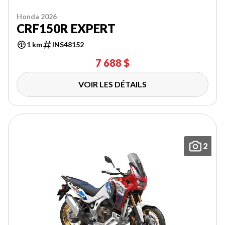
Honda 2026
CRF150R EXPERT
1 km
INS48152
7 688 $
VOIR LES DÉTAILS
2