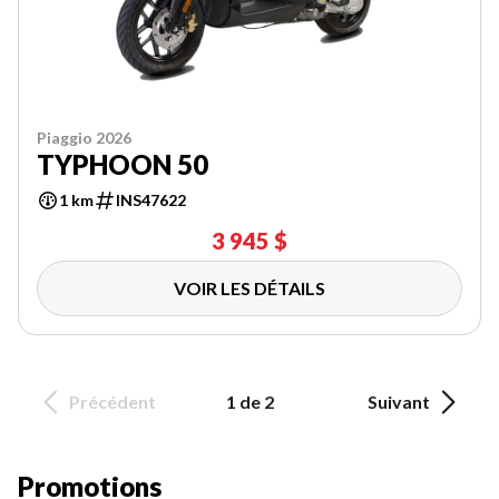
Piaggio 2026
TYPHOON 50
1 km
INS47622
3 945 $
VOIR LES DÉTAILS
Précédent
1 de 2
Suivant
Promotions