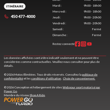
Mardi
:
9h00 - 18h00
ITINÉRAIRE
Mercredi
:
9h00 - 18h00
450 477-4000
Jeudi
:
9h00 - 20h00
Vendredi
:
9h00 - 20h00
Samedi
:
Fermé
Dimanche
:
Fermé
Restez connecté
Les données affichées sont à titre indicatif seulement et ne peuvent être
considérées comme contractuelles. Veuillez nous consulter pour plus de
détails.
© 2026 Motos Illimitées. Tous droits réservés. Consultez la
politique de
confidentialité
et les
conditions d'utilisation
.
Choix de consentement.
© 2026 Conception et hébergement de sites
Web pour sport motorisé par
Power Go
.
Membre du réseau
Shop A Ride
.