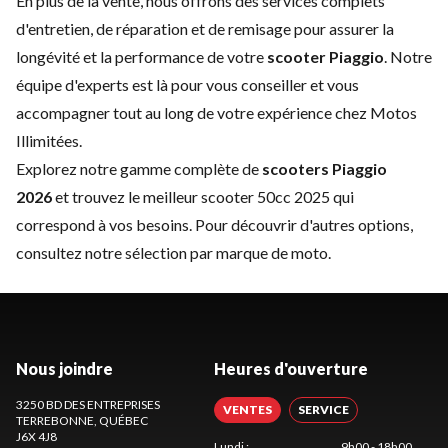
En plus de la vente, nous offrons des services complets
d'entretien, de réparation et de remisage pour assurer la
longévité et la performance de votre
scooter Piaggio
. Notre
équipe d'experts est là pour vous conseiller et vous
accompagner tout au long de votre expérience chez Motos
Illimitées.
Explorez notre gamme complète de
scooters Piaggio
2026
et trouvez le
meilleur scooter 50cc 2025
qui
correspond à vos besoins. Pour découvrir d'autres options,
consultez notre sélection par
marque de moto
.
Nous joindre
Heures d'ouverture
3250 BD DES ENTREPRISES
VENTES
SERVICE
TERREBONNE
, QUÉBEC
J6X 4J8
Lundi
:
9h00 - 18h00