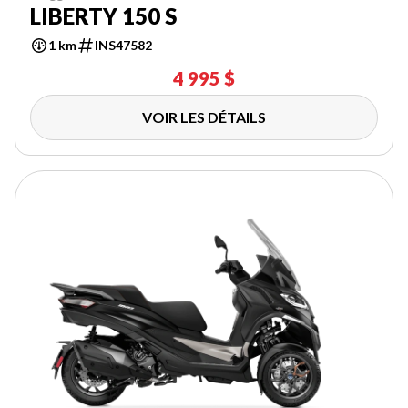
LIBERTY 150 S
1 km
INS47582
4 995 $
VOIR LES DÉTAILS