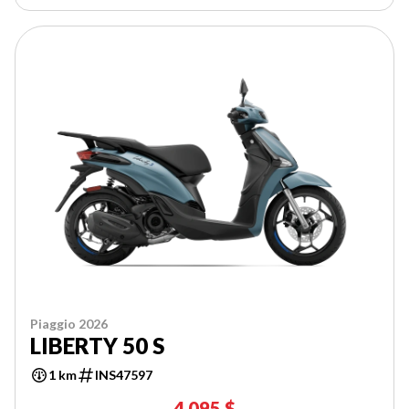
Piaggio 2026
LIBERTY 50 S
1 km
INS47597
4 095 $