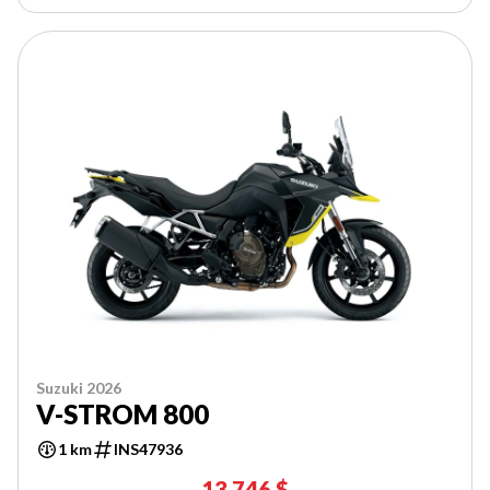
Suzuki 2026
V-STROM 800
1 km
INS47936
13 746 $