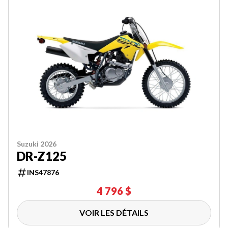
Suzuki 2026
DR-Z125
INS47876
4 796 $
VOIR LES DÉTAILS