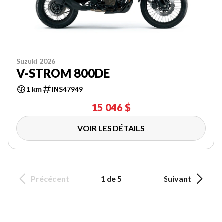
Suzuki 2026
V-STROM 800DE
1 km
INS47949
15 046 $
VOIR LES DÉTAILS
Précédent
1 de 5
Suivant