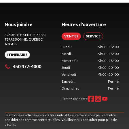
Nous joindre
Heures d'ouverture
3250 BD DES ENTREPRISES
VENTES
SERVICE
TERREBONNE
, QUÉBEC
J6X 4J8
Lundi
:
9h00 - 18h00
Mardi
:
9h00 - 18h00
ITINÉRAIRE
Mercredi
:
9h00 - 18h00
450 477-4000
Jeudi
:
9h00 - 20h00
Vendredi
:
9h00 - 20h00
Samedi
:
Fermé
Dimanche
:
Fermé
Restez connecté
Les données affichées sont à titre indicatif seulement et ne peuvent être
considérées comme contractuelles. Veuillez nous consulter pour plus de
détails.