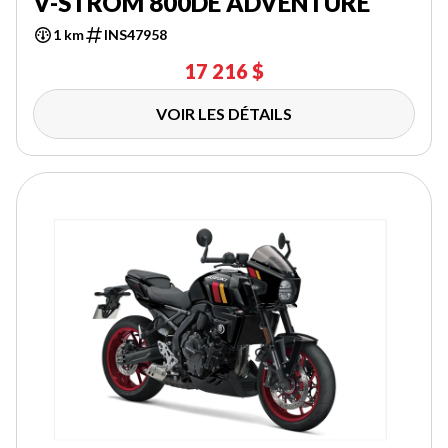
V-STROM 800DE ADVENTURE
1 km
INS47958
17 216 $
VOIR LES DÉTAILS