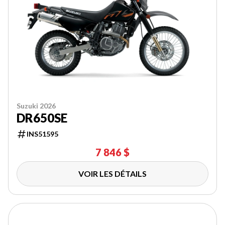
Suzuki 2026
DR650SE
INS51595
7 846 $
VOIR LES DÉTAILS