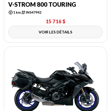
V-STROM 800 TOURING
1 km
INS47942
15 716 $
VOIR LES DÉTAILS