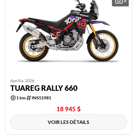
5
Aprilia 2026
TUAREG RALLY 660
1 km
INS51981
18 945 $
VOIR LES DÉTAILS