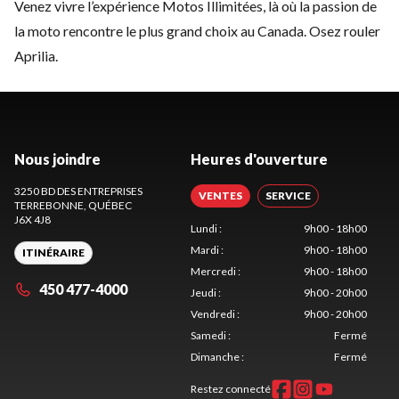
Venez vivre l’expérience Motos Illimitées, là où la passion de
la moto rencontre le plus grand choix au Canada. Osez rouler
Aprilia.
Nous joindre
Heures d'ouverture
3250 BD DES ENTREPRISES
VENTES
SERVICE
TERREBONNE
, QUÉBEC
J6X 4J8
Lundi
:
9h00 - 18h00
Mardi
:
9h00 - 18h00
ITINÉRAIRE
Mercredi
:
9h00 - 18h00
450 477-4000
Jeudi
:
9h00 - 20h00
Vendredi
:
9h00 - 20h00
Samedi
:
Fermé
Dimanche
:
Fermé
Restez connecté