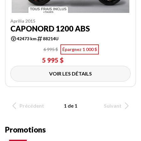
Aprilia 2015
CAPONORD 1200 ABS
42473 km
88214U
6 995 $
Épargnez 1 000 $
5 995 $
VOIR LES DÉTAILS
Précédent
1 de 1
Suivant
Promotions