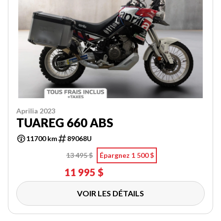
Aprilia 2023
TUAREG 660 ABS
11700 km
89068U
13 495 $
Épargnez 1 500 $
11 995 $
VOIR LES DÉTAILS