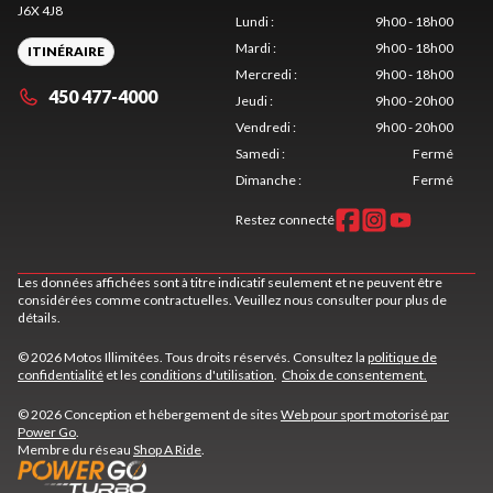
J6X 4J8
Lundi
:
9h00 - 18h00
Mardi
:
9h00 - 18h00
ITINÉRAIRE
Mercredi
:
9h00 - 18h00
450 477-4000
Jeudi
:
9h00 - 20h00
Vendredi
:
9h00 - 20h00
Samedi
:
Fermé
Dimanche
:
Fermé
Restez connecté
Les données affichées sont à titre indicatif seulement et ne peuvent être
considérées comme contractuelles. Veuillez nous consulter pour plus de
détails.
© 2026 Motos Illimitées. Tous droits réservés. Consultez la
politique de
confidentialité
et les
conditions d'utilisation
.
Choix de consentement.
© 2026 Conception et hébergement de sites
Web pour sport motorisé par
Power Go
.
Membre du réseau
Shop A Ride
.