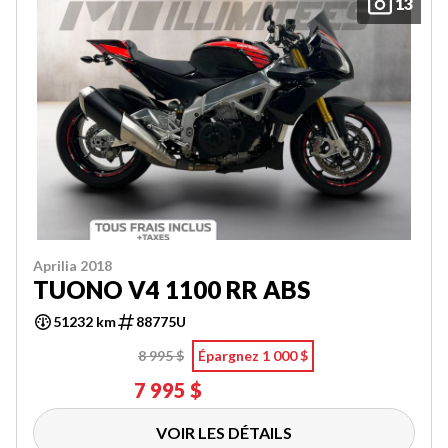
13
Aprilia 2018
TUONO V4 1100 RR ABS
51232 km
88775U
8 995 $
Épargnez 1 000 $
7 995 $
VOIR LES DÉTAILS