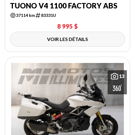
TUONO V4 1100 FACTORY ABS
37114 km
83331U
8 995 $
VOIR LES DÉTAILS
13