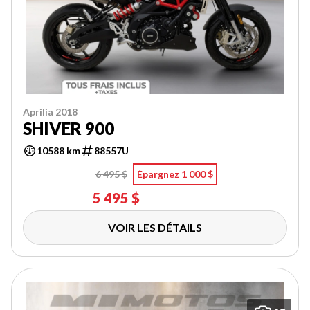
Aprilia 2018
SHIVER 900
10588 km
88557U
6 495 $
Épargnez 1 000 $
5 495 $
VOIR LES DÉTAILS