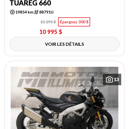
TUAREG 660
19854 km
88791U
11 295 $
Épargnez 300 $
10 995 $
VOIR LES DÉTAILS
13