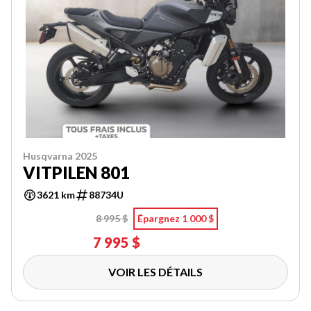
Husqvarna 2025
VITPILEN 801
3621 km
88734U
8 995 $
Épargnez 1 000 $
7 995 $
VOIR LES DÉTAILS