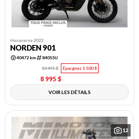
Husqvarna 2022
NORDEN 901
40472 km
84055U
10 495 $
Épargnez 1 500 $
8 995 $
VOIR LES DÉTAILS
12