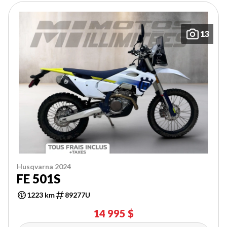
13
Husqvarna 2024
FE 501S
1223 km
89277U
14 995 $