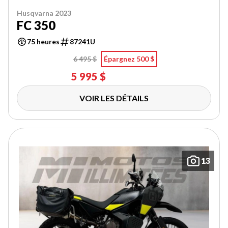
Husqvarna 2023
FC 350
75 heures
87241U
6 495 $
Épargnez 500 $
5 995 $
VOIR LES DÉTAILS
13