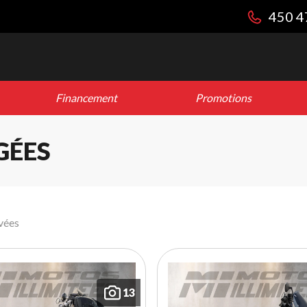
450 4
Financement
Promotions
GÉES
vées
13