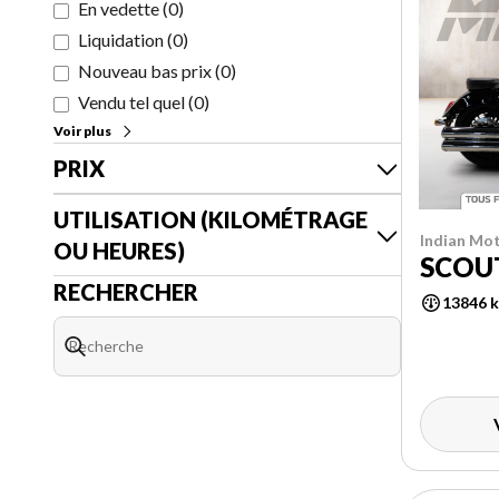
En vedette
(
0
)
Liquidation
(
0
)
Nouveau bas prix
(
0
)
Vendu tel quel
(
0
)
Voir plus
PRIX
UTILISATION (KILOMÉTRAGE
Indian Mot
OU HEURES)
SCOUT
RECHERCHER
13846 