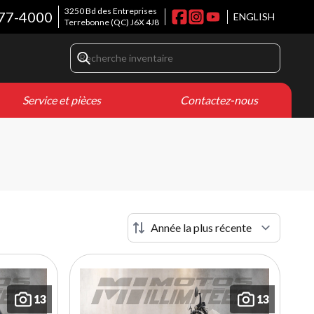
3250 Bd des Entreprises
77-4000
ENGLISH
Terrebonne
(QC)
J6X 4J8
Service et pièces
Contactez-nous
13
13