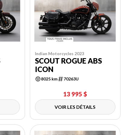
Indian Motorcycles 2023
S
SCOUT ROGUE ABS
ICON
8025 km
70263U
13 995 $
VOIR LES DÉTAILS