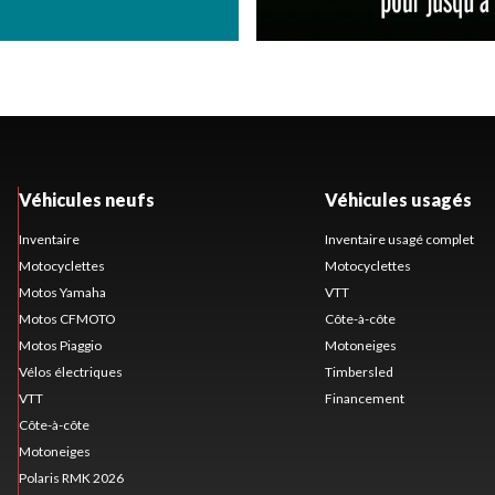
Véhicules neufs
Véhicules usagés
Inventaire
Inventaire usagé complet
Motocyclettes
Motocyclettes
Motos Yamaha
VTT
Motos CFMOTO
Côte-à-côte
Motos Piaggio
Motoneiges
Vélos électriques
Timbersled
VTT
Financement
Côte-à-côte
Motoneiges
Polaris RMK 2026