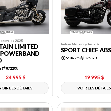
orcycles 2025
Indian Motorcycles 2025
TAIN LIMITED
SPORT CHIEF AB
 POWERBAND
5136 km
89637U
O
m
87220U
34 995 $
19 995 $
VOIR LES DÉTAILS
VOIR LES DÉTAILS