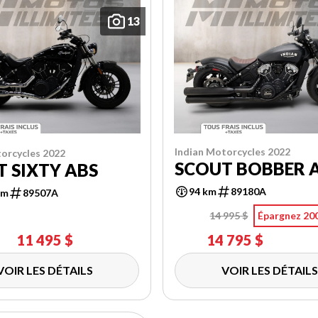
13
Indian Motorcycles 2022
orcycles 2022
SCOUT BOBBER 
 SIXTY ABS
94 km
89180A
km
89507A
14 995 $
Épargnez 20
11 495 $
14 795 $
VOIR LES DÉTAILS
VOIR LES DÉTAILS