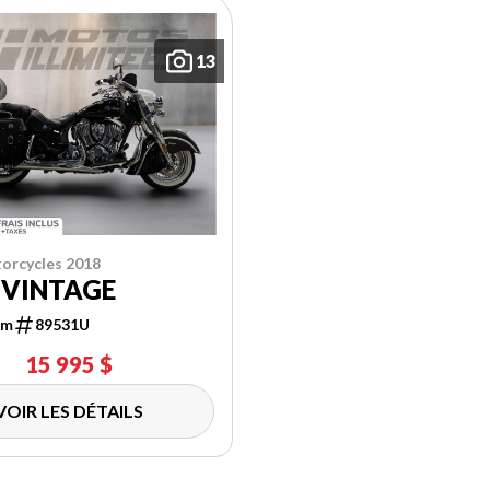
13
orcycles 2018
 VINTAGE
km
89531U
15 995 $
VOIR LES DÉTAILS