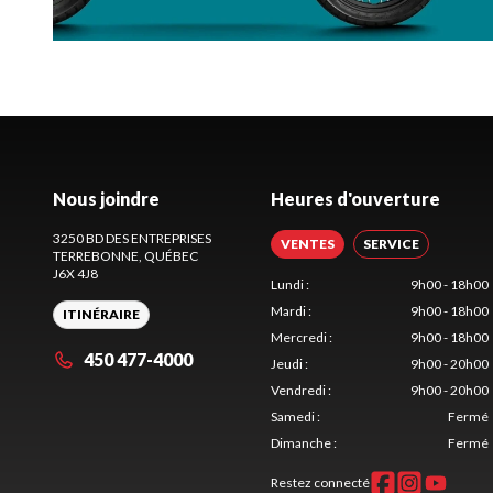
Nous joindre
Heures d'ouverture
3250 BD DES ENTREPRISES
VENTES
SERVICE
TERREBONNE
, QUÉBEC
J6X 4J8
Lundi
:
9h00 - 18h00
Mardi
:
9h00 - 18h00
ITINÉRAIRE
Mercredi
:
9h00 - 18h00
450 477-4000
Jeudi
:
9h00 - 20h00
Vendredi
:
9h00 - 20h00
Samedi
:
Fermé
Dimanche
:
Fermé
Restez connecté