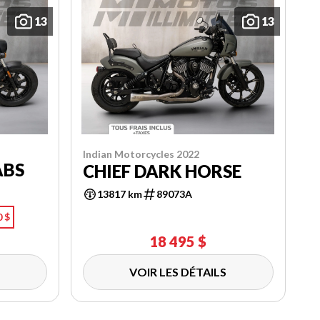
13
13
Indian Motorcycles 2022
ABS
CHIEF DARK HORSE
13817 km
89073A
0 $
18 495 $
VOIR LES DÉTAILS