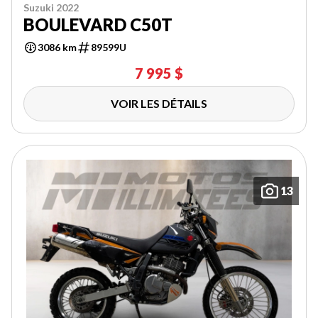
Suzuki 2022
BOULEVARD C50T
3086 km
89599U
7 995 $
VOIR LES DÉTAILS
13