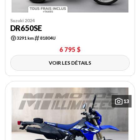
Suzuki 2024
DR650SE
3291 km
81804U
6 795 $
VOIR LES DÉTAILS
13