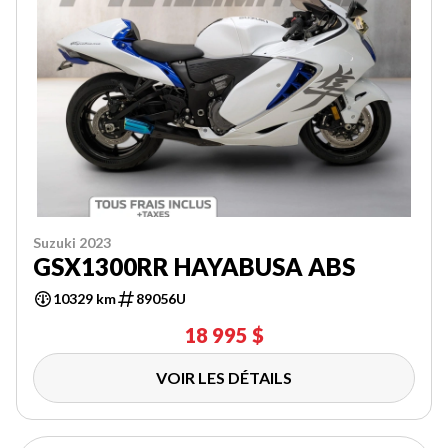
Suzuki 2023
GSX1300RR HAYABUSA ABS
10329 km
89056U
18 995 $
VOIR LES DÉTAILS