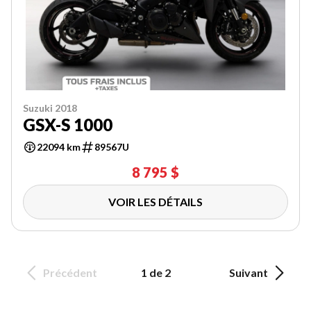
Suzuki 2018
GSX-S 1000
22094 km
89567U
8 795 $
VOIR LES DÉTAILS
Précédent
1 de 2
Suivant