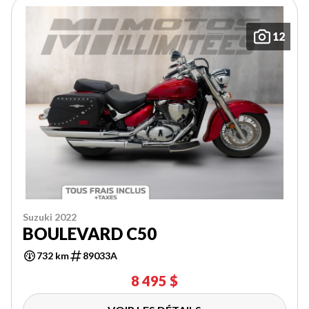
12
Suzuki 2022
BOULEVARD C50
732 km
89033A
8 495 $