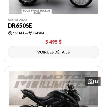
Suzuki 2020
DR650SE
15814 km
89428A
5 495 $
VOIR LES DÉTAILS
13