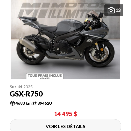
13
Suzuki 2025
GSX-R750
4683 km
89462U
14 495 $
VOIR LES DÉTAILS