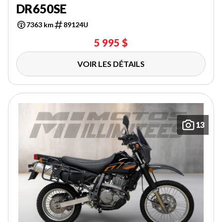
DR650SE
7363 km
89124U
5 995 $
VOIR LES DÉTAILS
13