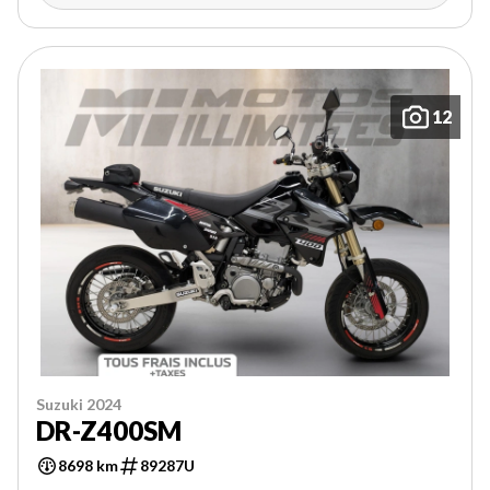
12
Suzuki 2024
DR-Z400SM
8698 km
89287U