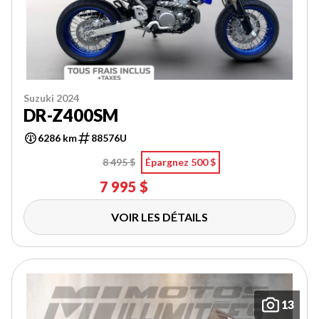
Suzuki 2024
DR-Z400SM
6286 km
88576U
8 495 $
Épargnez 500 $
7 995 $
VOIR LES DÉTAILS
13